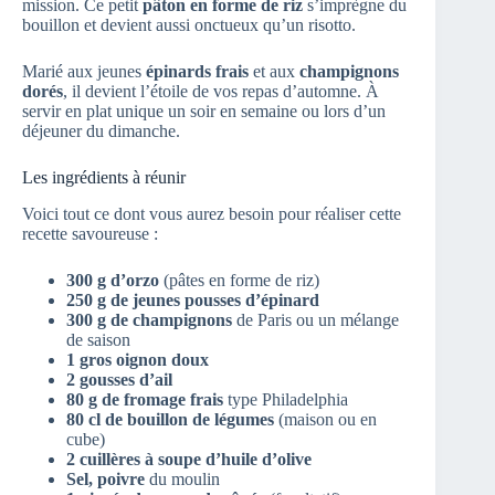
mission. Ce petit
pâton en forme de riz
s’imprègne du
bouillon et devient aussi onctueux qu’un risotto.
Marié aux jeunes
épinards frais
et aux
champignons
dorés
, il devient l’étoile de vos repas d’automne. À
servir en plat unique un soir en semaine ou lors d’un
déjeuner du dimanche.
Les ingrédients à réunir
Voici tout ce dont vous aurez besoin pour réaliser cette
recette savoureuse :
300 g d’orzo
(pâtes en forme de riz)
250 g de jeunes pousses d’épinard
300 g de champignons
de Paris ou un mélange
de saison
1 gros oignon doux
2 gousses d’ail
80 g de fromage frais
type Philadelphia
80 cl de bouillon de légumes
(maison ou en
cube)
2 cuillères à soupe d’huile d’olive
Sel, poivre
du moulin