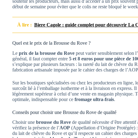
soutenir les producteurs, mais aussi d’accéder à un prix souvent
début de semaine pour éviter que le colis ne reste bloqué le wee
À lire :
Biere Cagole : guide complet pour découvrir La C
Quel est le prix de la Brousse du Rove ?
Le
prix de la brousse du Rove
peut varier sensiblement selon l’
général, il faut compter entre
5 et 8 euros pour une pièce de 1
s’explique par plusieurs facteurs : la rareté du lait de chèvre du R
fabrication artisanale imposée par le cahier des charges de l’AOP
Sur les boutiques spécialisées ou chez les producteurs en ligne, l
surcoût lié à l’emballage isotherme et à la livraison en express. Il
légèrement supérieur à celui d’une vente en magasin physique. Tou
optimale, indispensable pour ce
fromage ultra-frais
.
Conseils pour choisir une Brousse du Rove de qualité
Choisir une
brousse du Rove
de qualité nécessite d’être attentif
vérifiez la présence de l’
AOP
(Appellation d’Origine Protégée) : 
du lait de chèvre du Rove et qu’il respecte un cahier des charges