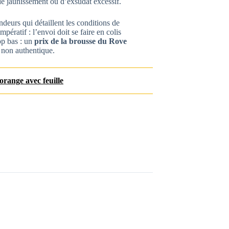
 de jaunissement ou d’exsudat excessif.
endeurs qui détaillent les conditions de
mpératif : l’envoi doit se faire en colis
op bas : un
prix de la brousse du Rove
 non authentique.
 orange avec feuille