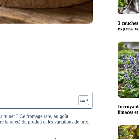
3 couches 
express va
Incroyable
limaces et
s ruiner ? Ce fromage rare, au goût
 la rareté du produit et les variations de prix,