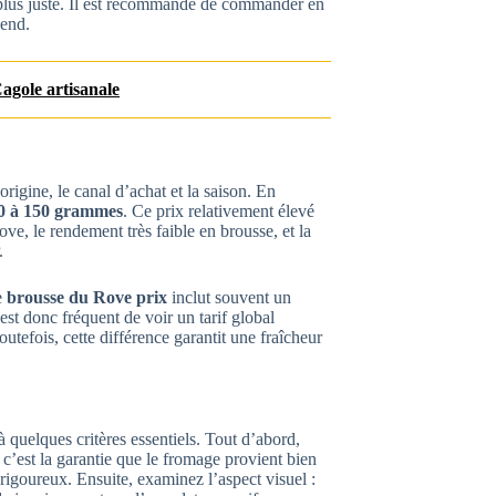
 plus juste. Il est recommandé de commander en
kend.
agole artisanale
origine, le canal d’achat et la saison. En
00 à 150 grammes
. Ce prix relativement élevé
ove, le rendement très faible en brousse, et la
.
e
brousse du Rove prix
inclut souvent un
 est donc fréquent de voir un tarif global
tefois, cette différence garantit une fraîcheur
 à quelques critères essentiels. Tout d’abord,
c’est la garantie que le fromage provient bien
 rigoureux. Ensuite, examinez l’aspect visuel :