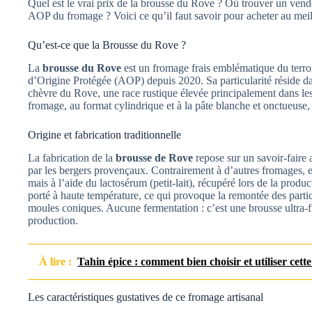
Quel est le vrai prix de la brousse du Rove ? Où trouver un vendeu
AOP du fromage ? Voici ce qu’il faut savoir pour acheter au meil
Qu’est-ce que la Brousse du Rove ?
La
brousse du Rove
est un fromage frais emblématique du terro
d’Origine Protégée (AOP) depuis 2020. Sa particularité réside dan
chèvre du Rove, une race rustique élevée principalement dans les 
fromage, au format cylindrique et à la pâte blanche et onctueuse, 
Origine et fabrication traditionnelle
La fabrication de la
brousse de Rove
repose sur un savoir-faire 
par les bergers provençaux. Contrairement à d’autres fromages, elle
mais à l’aide du lactosérum (petit-lait), récupéré lors de la prod
porté à haute température, ce qui provoque la remontée des partic
moules coniques. Aucune fermentation : c’est une brousse ultra
production.
À lire :
Tahin épice : comment bien choisir et utiliser cette
Les caractéristiques gustatives de ce fromage artisanal