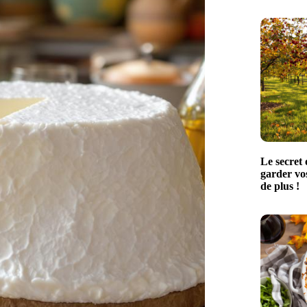
Le secret 
garder vo
de plus !