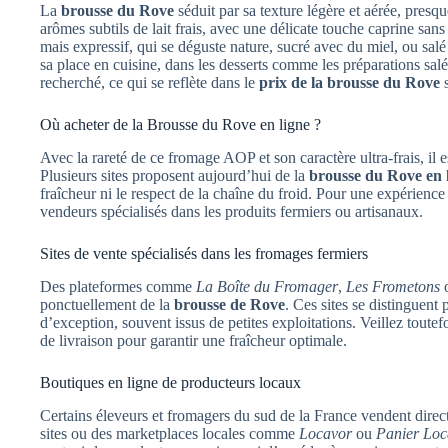
La
brousse du Rove
séduit par sa texture légère et aérée, pres
arômes subtils de lait frais, avec une délicate touche caprine s
mais expressif, qui se déguste nature, sucré avec du miel, ou salé 
sa place en cuisine, dans les desserts comme les préparations sal
recherché, ce qui se reflète dans le
prix de la brousse du Rove
s
Où acheter de la Brousse du Rove en ligne ?
Avec la rareté de ce fromage AOP et son caractère ultra-frais, il e
Plusieurs sites proposent aujourd’hui de la
brousse du Rove en 
fraîcheur ni le respect de la chaîne du froid. Pour une expérience a
vendeurs spécialisés dans les produits fermiers ou artisanaux.
Sites de vente spécialisés dans les fromages fermiers
Des plateformes comme
La Boîte du Fromager
,
Les Frometons
o
ponctuellement de la
brousse de Rove
. Ces sites se distinguent 
d’exception, souvent issus de petites exploitations. Veillez toutef
de livraison pour garantir une fraîcheur optimale.
Boutiques en ligne de producteurs locaux
Certains éleveurs et fromagers du sud de la France vendent dire
sites ou des marketplaces locales comme
Locavor
ou
Panier Loc