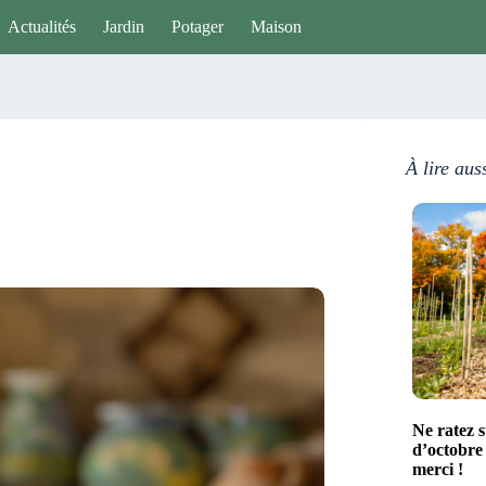
Actualités
Jardin
Potager
Maison
À lire aus
Ne ratez s
d’octobre 
merci !