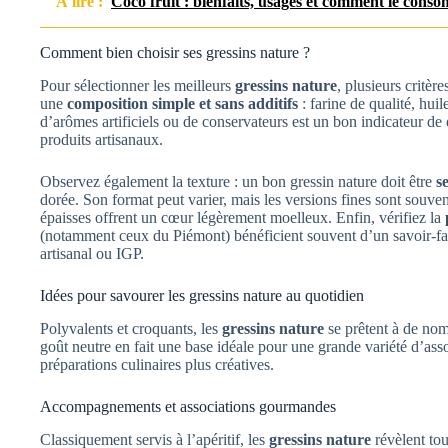
À lire :
Coco fruit : bienfaits, usages et comment le cons
Comment bien choisir ses gressins nature ?
Pour sélectionner les meilleurs
gressins nature
, plusieurs critèr
une
composition simple et sans additifs
: farine de qualité, huil
d’arômes artificiels ou de conservateurs est un bon indicateur de
produits artisanaux.
Observez également la texture : un bon gressin nature doit être
s
dorée. Son format peut varier, mais les versions fines sont souvent
épaisses offrent un cœur légèrement moelleux. Enfin, vérifiez la
(notamment ceux du Piémont) bénéficient souvent d’un savoir-fa
artisanal ou IGP.
Idées pour savourer les gressins nature au quotidien
Polyvalents et croquants, les
gressins nature
se prêtent à de nomb
goût neutre en fait une base idéale pour une grande variété d’asso
préparations culinaires plus créatives.
Accompagnements et associations gourmandes
Classiquement servis à l’apéritif, les
gressins nature
révèlent tou