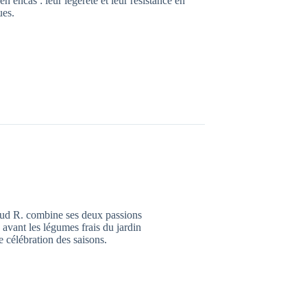
 encas : leur légèreté et leur résistance en
ues.
aud R. combine ses deux passions
n avant les légumes frais du jardin
 célébration des saisons.