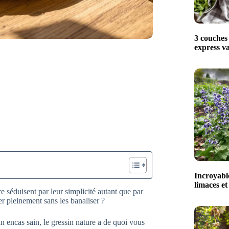
3 couches 
express va
Incroyable
limaces et
 séduisent par leur simplicité autant que par
er pleinement sans les banaliser ?
n encas sain, le gressin nature a de quoi vous