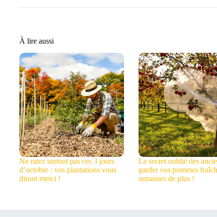
À lire aussi
Ne ratez surtout pas ces 3 jours
Le secret oublié des anci
d’octobre : vos plantations vous
garder vos pommes fraîch
diront merci !
semaines de plus !