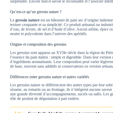
surprendre. Encore faut-il savoir le reconnaître et l’associer inte
Qu’est-ce qu’un gressin nature ?
Le
gressin nature
est un bâtonnet de pain sec d’origine italienne,
texture croquante et sa simplicité. Ce produit artisanal ou indust
d’eau, de levure, de sel et d’huile d’olive. Aucun arôme, épice ou 
neutre et polyvalente dans l’univers des apéritifs.
Origine et composition des gressins
Les gressins sont apparus au XVIIe siècle dans la région du Piémon
l’essence du pain italien : simple et digestible. Dans leur version 
d’ingrédients aromatisants. Leur composition peut varier légèrem
de base, souvent sans additifs ni conservateurs en version artisan
Différences entre gressins nature et autres variétés
Les gressins nature se différencient des autres types par leur sob
sésame, au romarin ou au fromage, ils n’intègrent aucune saveur 
une grande diversité d’accompagnements, sucrés ou salés. Les gre
rôle de produit de dégustation à part entière.