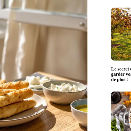
Le secret 
garder vo
de plus !