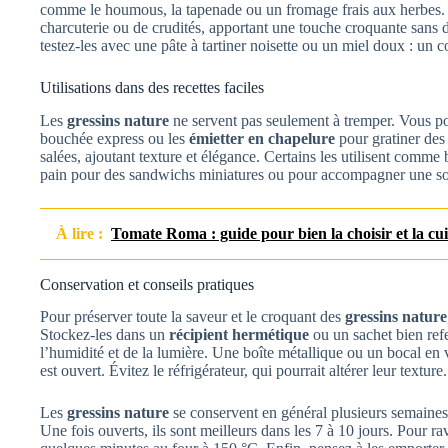
comme le houmous, la tapenade ou un fromage frais aux herbes. 
charcuterie ou de crudités, apportant une touche croquante sans 
testez-les avec une pâte à tartiner noisette ou un miel doux : un 
Utilisations dans des recettes faciles
Les
gressins nature
ne servent pas seulement à tremper. Vous p
bouchée express ou les
émietter en chapelure
pour gratiner des 
salées, ajoutant texture et élégance. Certains les utilisent comme 
pain pour des sandwichs miniatures ou pour accompagner une so
À lire :
Tomate Roma : guide pour bien la choisir et la cui
Conservation et conseils pratiques
Pour préserver toute la saveur et le croquant des
gressins nature
Stockez-les dans un
récipient hermétique
ou un sachet bien refe
l’humidité et de la lumière. Une boîte métallique ou un bocal en ve
est ouvert. Évitez le réfrigérateur, qui pourrait altérer leur texture.
Les
gressins nature
se conservent en général plusieurs semaines,
Une fois ouverts, ils sont meilleurs dans les 7 à 10 jours. Pour ra